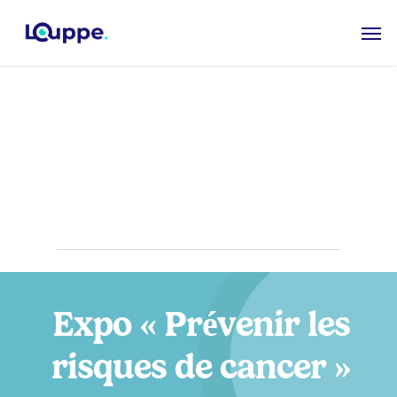
Skip
Men
to
main
content
Structures
sanitaires
Expo « Prévenir les
risques de cancer »