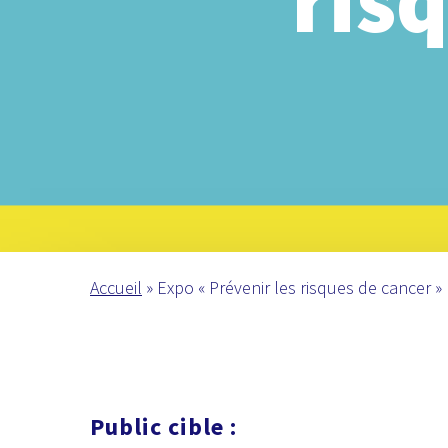
ris
Accueil
»
Expo « Prévenir les risques de cancer »
Public cible :