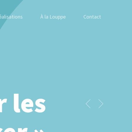
éalisations
À la Louppe
Contact
 les