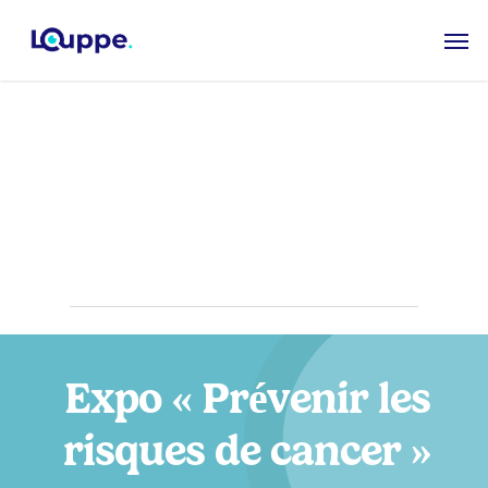
Skip
Men
to
main
content
Structures
éducatives
Expo « Prévenir les
risques de cancer »