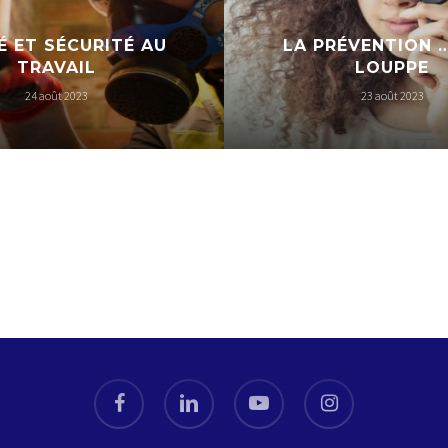
É ET SÉCURITÉ AU
LA PRÉVENTION …
TRAVAIL
LOUPPE
24 août 2023
23 août 2023
facebook
linkedin
youtube
instagram